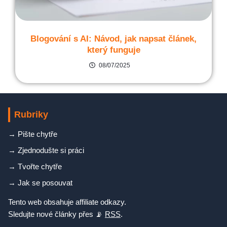
Blogování s AI: Návod, jak napsat článek,
který funguje
08/07/2025
Rubriky
→
Pište chytře
→
Zjednodušte si práci
→
Tvořte chytře
→
Jak se posouvat
Tento web obsahuje affiliate odkazy.
Sledujte nové články přes 📡
RSS
.