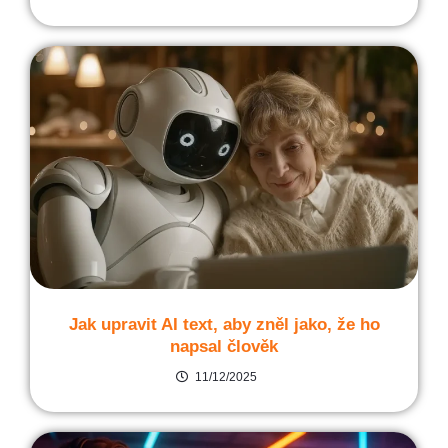
Jak upravit AI text, aby zněl jako, že ho
napsal člověk
11/12/2025