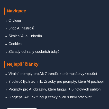
Navigace
→
O blogu
→
5 top AI nástrojů
→
Školení AI a LinkedIn
→
Cookies
→
Zásady ochrany osobních údajů
Nejlepší články
→
Virální prompty pro AI: 7 trendů, které musíte vyzkoušet
→
7 pokročilých technik: Značky pro prompty, které AI pochopí
→
Prompty pro AI obrázky, které fungují + 6 hotových šablon
→
3 nejlepší AI: Jak fungují česky a jak s nimi pracovat